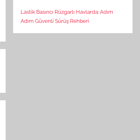
Lastik Basıncı Rüzgarlı Havlarda: Adım
Adım Güvenli Sürüş Rehberi