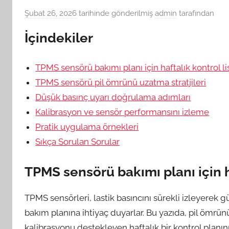
Şubat 26, 2026
tarihinde gönderilmiş
admin
tarafından
İçindekiler
TPMS sensörü bakımı planı için haftalık kontrol li
TPMS sensörü pil ömrünü uzatma stratjileri
Düşük basınç uyarı doğrulama adımları
Kalibrasyon ve sensör performansını izleme
Pratik uygulama örnekleri
Sıkça Sorulan Sorular
TPMS sensörü bakımı planı için ha
TPMS sensörleri, lastik basıncını sürekli izleyerek gü
bakım planına ihtiyaç duyarlar. Bu yazıda, pil ömrü
kalibrasyonu destekleyen haftalık bir kontrol planın