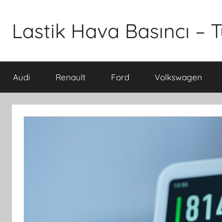
İçeriğe
atla
Lastik Hava Basıncı – T
Audi
Renault
Ford
Volkswagen