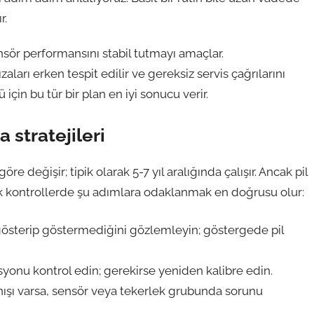
r.
nsör performansını stabil tutmayı amaçlar.
ları erken tespit edilir ve gereksiz servis çağrılarını
için bu tür bir plan en iyi sonucu verir.
stratejileri
e değişir; tipik olarak 5-7 yıl aralığında çalışır. Ancak pil
k kontrollerde şu adımlara odaklanmak en doğrusu olur:
gösterip göstermediğini gözlemleyin; göstergede pil
yonu kontrol edin; gerekirse yeniden kalibre edin.
nışı varsa, sensör veya tekerlek grubunda sorunu