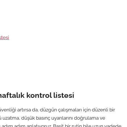
stesi
ftalık kontrol listesi
venliği artırsa da, düzgün çalışmaları için düzenli bir
nü uzatma, düşük basınç uyarılarını doğrulama ve
ı adım adım anlatıyoruz. Basit bir rutin bile uzun vadede