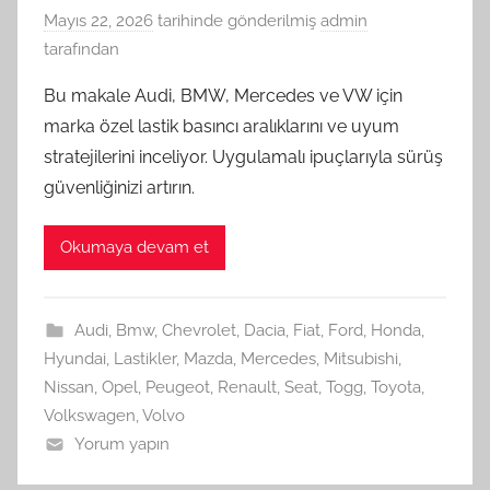
Mayıs 22, 2026
tarihinde gönderilmiş
admin
tarafından
Bu makale Audi, BMW, Mercedes ve VW için
marka özel lastik basıncı aralıklarını ve uyum
stratejilerini inceliyor. Uygulamalı ipuçlarıyla sürüş
güvenliğinizi artırın.
Okumaya devam et
Audi
,
Bmw
,
Chevrolet
,
Dacia
,
Fiat
,
Ford
,
Honda
,
Hyundai
,
Lastikler
,
Mazda
,
Mercedes
,
Mitsubishi
,
Nissan
,
Opel
,
Peugeot
,
Renault
,
Seat
,
Togg
,
Toyota
,
Volkswagen
,
Volvo
Yorum yapın