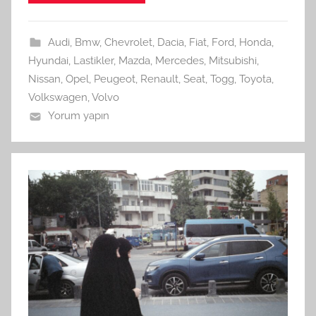
Audi
,
Bmw
,
Chevrolet
,
Dacia
,
Fiat
,
Ford
,
Honda
,
Hyundai
,
Lastikler
,
Mazda
,
Mercedes
,
Mitsubishi
,
Nissan
,
Opel
,
Peugeot
,
Renault
,
Seat
,
Togg
,
Toyota
,
Volkswagen
,
Volvo
Yorum yapın