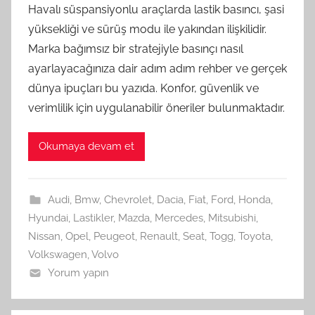
Havalı süspansiyonlu araçlarda lastik basıncı, şasi
yüksekliği ve sürüş modu ile yakından ilişkilidir.
Marka bağımsız bir stratejiyle basınçı nasıl
ayarlayacağınıza dair adım adım rehber ve gerçek
dünya ipuçları bu yazıda. Konfor, güvenlik ve
verimlilik için uygulanabilir öneriler bulunmaktadır.
Okumaya devam et
Audi
,
Bmw
,
Chevrolet
,
Dacia
,
Fiat
,
Ford
,
Honda
,
Hyundai
,
Lastikler
,
Mazda
,
Mercedes
,
Mitsubishi
,
Nissan
,
Opel
,
Peugeot
,
Renault
,
Seat
,
Togg
,
Toyota
,
Volkswagen
,
Volvo
Yorum yapın