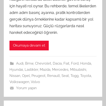
için hayati rol oynar. Bu rehberde, temel ilkelerden
adım adım basınç ayarına, pratik kontrollerden
gerçek dünya örneklerine kadar kapsamlı bir yol
haritası sunuyoruz. Güçlü rüzgarlarda nasıl
hareket edeceğinizi öğrenin.
Okumaya devam et
Audi
,
Bmw
,
Chevrolet
,
Dacia
,
Fiat
,
Ford
,
Honda
,
Hyundai
,
Lastikler
,
Mazda
,
Mercedes
,
Mitsubishi
,
Nissan
,
Opel
,
Peugeot
,
Renault
,
Seat
,
Togg
,
Toyota
,
Volkswagen
,
Volvo
Yorum yapın