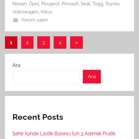
Nissan
,
Opel
,
Peugeot
,
Renault
,
Seat
,
Togg
,
Toyota
,
Volkswagen
,
Volvo
Yorum yapın
Yazı
Sonraki
1
2
3
4
»
yazılar
sayfalaması
Ara
Ara
Recent Posts
Şehir İçinde Lastik Basıncı İçin 3 Adımlık Pratik