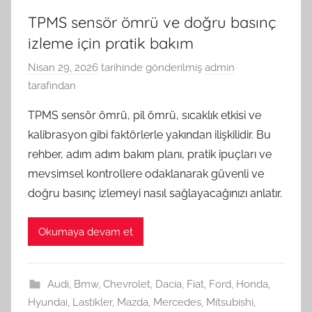
TPMS sensör ömrü ve doğru basınç
izleme için pratik bakım
Nisan 29, 2026
tarihinde gönderilmiş
admin
tarafından
TPMS sensör ömrü, pil ömrü, sıcaklık etkisi ve
kalibrasyon gibi faktörlerle yakından ilişkilidir. Bu
rehber, adım adım bakım planı, pratik ipuçları ve
mevsimsel kontrollere odaklanarak güvenli ve
doğru basınç izlemeyi nasıl sağlayacağınızı anlatır.
Okumaya devam et
Audi
,
Bmw
,
Chevrolet
,
Dacia
,
Fiat
,
Ford
,
Honda
,
Hyundai
,
Lastikler
,
Mazda
,
Mercedes
,
Mitsubishi
,