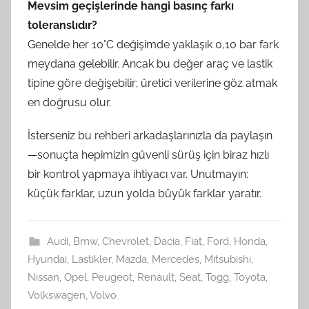
Mevsim geçişlerinde hangi basınç farkı
toleranslıdır?
Genelde her 10°C değişimde yaklaşık 0,10 bar fark
meydana gelebilir. Ancak bu değer araç ve lastik
tipine göre değişebilir; üretici verilerine göz atmak
en doğrusu olur.
İsterseniz bu rehberi arkadaşlarınızla da paylaşın
—sonuçta hepimizin güvenli sürüş için biraz hızlı
bir kontrol yapmaya ihtiyacı var. Unutmayın:
küçük farklar, uzun yolda büyük farklar yaratır.
Audi
,
Bmw
,
Chevrolet
,
Dacia
,
Fiat
,
Ford
,
Honda
,
Hyundai
,
Lastikler
,
Mazda
,
Mercedes
,
Mitsubishi
,
Nissan
,
Opel
,
Peugeot
,
Renault
,
Seat
,
Togg
,
Toyota
,
Volkswagen
,
Volvo