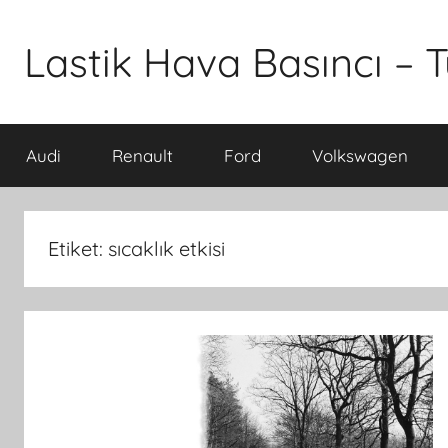
İçeriğe
atla
Lastik Hava Basıncı – T
Audi
Renault
Ford
Volkswagen
Etiket:
sıcaklık etkisi