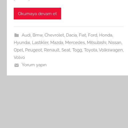
Okumaya devam et
Audi
,
Bmw
,
Chevrolet
,
Dacia
,
Fiat
,
Ford
,
Honda
,
Hyundai
,
Lastikler
,
Mazda
,
Mercedes
,
Mitsubishi
,
Nissan
,
Opel
,
Peugeot
,
Renault
,
Seat
,
Togg
,
Toyota
,
Volkswagen
,
Volvo
Yorum yapın