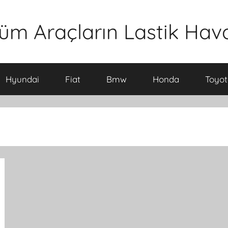
üm Araçların Lastik Hava 
Hyundai
Fiat
Bmw
Honda
Toyot