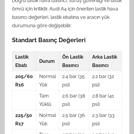
Doğru lastik hava basıncı, sürüş güvenliği ve lastik
ömrü için kritiktir. Audi A4 için önerilen lastik hava
basıncı değerleri, lastik ebatına ve aracın yük
durumuna göre değişebilir.
Standart Basınç Değerleri
Lastik
Ön Lastik
Arka Lastik
Durum
Ebatı
Basıncı
Basıncı
205/60
Normal
2.4 bar (35
2.2 bar (32
R16
Yük
psi)
psi)
Tam
2.6 bar (38
2.8 bar (41
Yüklü
psi)
psi)
225/50
Normal
2.5 bar (36
2.3 bar (33
R17
Yük
psi)
psi)