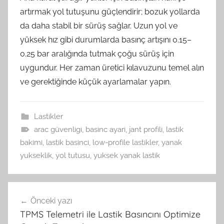
artırmak yol tutuşunu güçlendirir; bozuk yollarda
da daha stabil bir sürüş sağlar. Uzun yol ve
yüksek hız gibi durumlarda basınç artışını 0.15–
0.25 bar aralığında tutmak çoğu sürüş için
uygundur. Her zaman üretici kılavuzunu temel alın
ve gerektiğinde küçük ayarlamalar yapın.
Lastikler
arac güvenligi
,
basinc ayari
,
jant profili
,
lastik
bakimi
,
lastik basinci
,
low-profile lastikler
,
yanak
yukseklik
,
yol tutusu
,
yuksek yanak lastik
Yazı
Önceki yazı
gezinmesi
TPMS Telemetri ile Lastik Basıncını Optimize