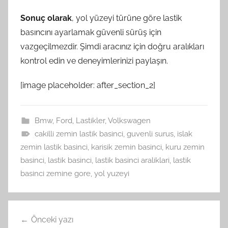
Sonuç olarak
, yol yüzeyi türüne göre lastik
basıncını ayarlamak güvenli sürüş için
vazgeçilmezdir. Şimdi aracınız için doğru aralıkları
kontrol edin ve deneyimlerinizi paylaşın.
[image placeholder: after_section_2]
Bmw
,
Ford
,
Lastikler
,
Volkswagen
cakilli zemin lastik basinci
,
guvenli surus
,
islak
zemin lastik basinci
,
karisik zemin basinci
,
kuru zemin
basinci
,
lastik basinci
,
lastik basinci araliklari
,
lastik
basinci zemine gore
,
yol yuzeyi
Yazı
Önceki yazı
gezinmesi