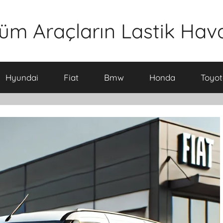
üm Araçların Lastik Hava 
Hyundai
Fiat
Bmw
Honda
Toyot