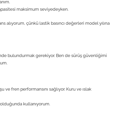
lanım.
apasitesi maksimum seviyedeyken.
s alıyorum, çünkü lastik basıncı değerleri model yılına
ünde bulundurmak gerekiyor. Ben de sürüş güvenliğimi
rum.
şu ve fren performansını sağlıyor. Kuru ve ıslak
e olduğunda kullanıyorum.