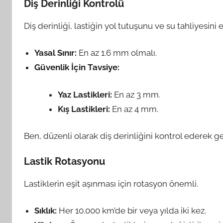
Diş Derinliği Kontrolü
Diş derinliği, lastiğin yol tutuşunu ve su tahliyesini 
Yasal Sınır:
En az 1.6 mm olmalı.
Güvenlik İçin Tavsiye:
Yaz Lastikleri:
En az 3 mm.
Kış Lastikleri:
En az 4 mm.
Ben, düzenli olarak diş derinliğini kontrol ederek g
Lastik Rotasyonu
Lastiklerin eşit aşınması için rotasyon önemli.
Sıklık:
Her 10.000 km’de bir veya yılda iki kez.