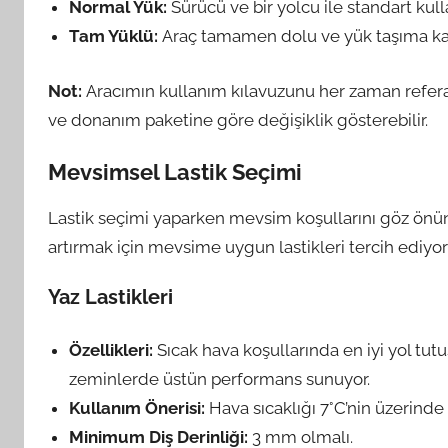
Normal Yük:
Sürücü ve bir yolcu ile standart kul
Tam Yüklü:
Araç tamamen dolu ve yük taşıma k
Not:
Aracımın kullanım kılavuzunu her zaman referan
ve donanım paketine göre değişiklik gösterebilir.
Mevsimsel Lastik Seçimi
Lastik seçimi yaparken mevsim koşullarını göz ön
artırmak için mevsime uygun lastikleri tercih ediyo
Yaz Lastikleri
Özellikleri:
Sıcak hava koşullarında en iyi yol tutu
zeminlerde üstün performans sunuyor.
Kullanım Önerisi:
Hava sıcaklığı 7°C’nin üzerind
Minimum Diş Derinliği:
3 mm olmalı.