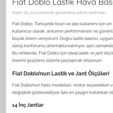
Fiat Doblo Lastik Hava Bası
Kasım 29, 2024
tarihinde gönderilmiş
admin
tarafından
Fiat Doblo, Türkiye’de ticari ve aile kullanımı için e
kullanıcısı olarak, aracımın performansını ve güvenl
büyük önem veriyorum. Doğru lastik basıncı, uygun 
sürüş konforumu artırmakla kalmıyor, aynı zamanda 
Bu rehberde, Fiat Doblo için ideal lastik ve jant ölçüle
önemli ipuçlarını sizlerle paylaşmak istiyorum.
Fiat Doblo’nun Lastik ve Jant Ölçüleri
Fiat Doblo’nun farklı modelleri, motor seçenekleri v
değişiklik gösterebiliyor. İşte en yaygın kullanılan öl
14 İnç Jantlar