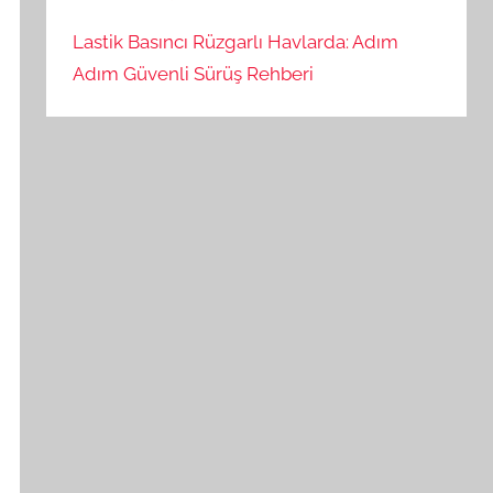
Lastik Basıncı Rüzgarlı Havlarda: Adım
Adım Güvenli Sürüş Rehberi