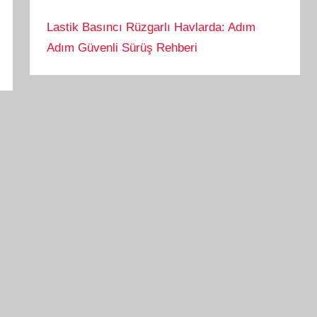
Lastik Basıncı Rüzgarlı Havlarda: Adım
Adım Güvenli Sürüş Rehberi