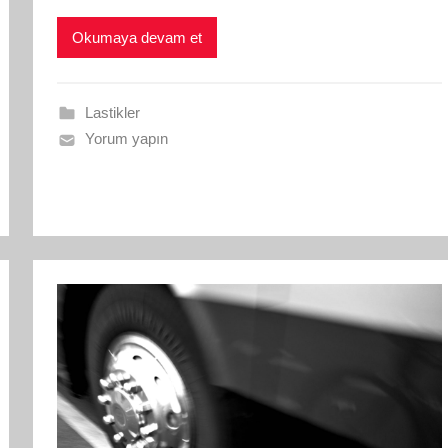
Okumaya devam et
Lastikler
Yorum yapın