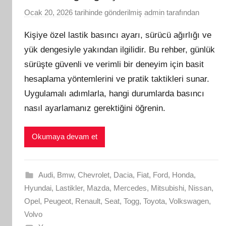
Ocak 20, 2026
tarihinde gönderilmiş
admin
tarafından
Kişiye özel lastik basıncı ayarı, sürücü ağırlığı ve
yük dengesiyle yakından ilgilidir. Bu rehber, günlük
sürüşte güvenli ve verimli bir deneyim için basit
hesaplama yöntemlerini ve pratik taktikleri sunar.
Uygulamalı adımlarla, hangi durumlarda basıncı
nasıl ayarlamanız gerektiğini öğrenin.
Okumaya devam et
Audi
,
Bmw
,
Chevrolet
,
Dacia
,
Fiat
,
Ford
,
Honda
,
Hyundai
,
Lastikler
,
Mazda
,
Mercedes
,
Mitsubishi
,
Nissan
,
Opel
,
Peugeot
,
Renault
,
Seat
,
Togg
,
Toyota
,
Volkswagen
,
Volvo