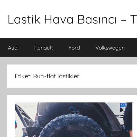
İçeriğe
atla
Lastik Hava Basıncı – T
Audi
Renault
Ford
Volkswagen
Etiket:
Run-flat lastikler