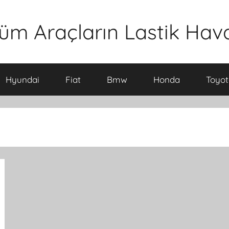
üm Araçların Lastik Hava 
Hyundai
Fiat
Bmw
Honda
Toyot