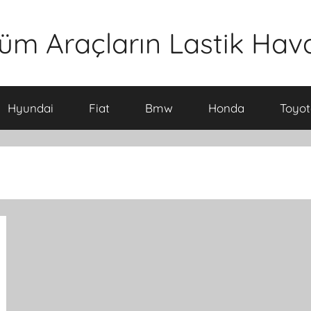
üm Araçların Lastik Hava 
Hyundai
Fiat
Bmw
Honda
Toyot