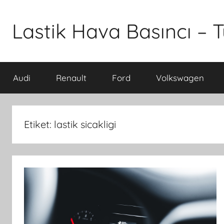
İçeriğe
atla
Lastik Hava Basıncı – T
Audi
Renault
Ford
Volkswagen
Etiket:
lastik sicakligi