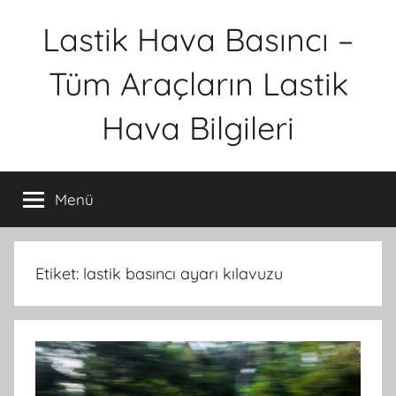
İçeriğe
Lastik Hava Basıncı –
atla
Tüm Araçların Lastik
Hava Bilgileri
Menü
Etiket:
lastik basıncı ayarı kılavuzu