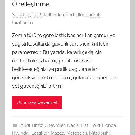
Özelleştirme
Şubat 25, 2026
tarihinde gönderilmiş
admin
tarafından
Zemin türüne göre lastik basıncı, kar, çamur ve
yağışlı koşullarda güvenli sürüş için kritik bir
parametredir. Bu yazıda, kararlı çekiş için
özelleştirilmiş basınç profillerini nasıl
belirleyeceğinizi ve pratik uygulamaları
göreceksiniz. Adım adım uygulanabilir önerilerle
yol güvenliğinizi artırın.
Okumaya devam et
Audi
,
Bmw
,
Chevrolet
,
Dacia
,
Fiat
,
Ford
,
Honda
,
Hyundai
,
Lastikler
,
Mazda
,
Mercedes
,
Mitsubishi
,