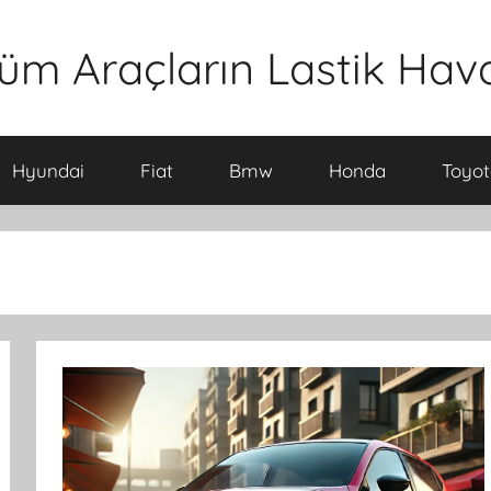
üm Araçların Lastik Hava 
Hyundai
Fiat
Bmw
Honda
Toyot