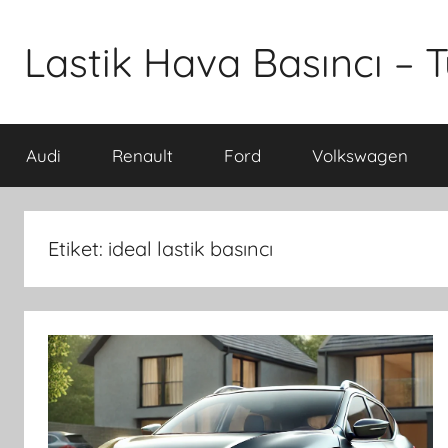
İçeriğe
atla
Lastik Hava Basıncı – T
Audi
Renault
Ford
Volkswagen
Etiket:
ideal lastik basıncı