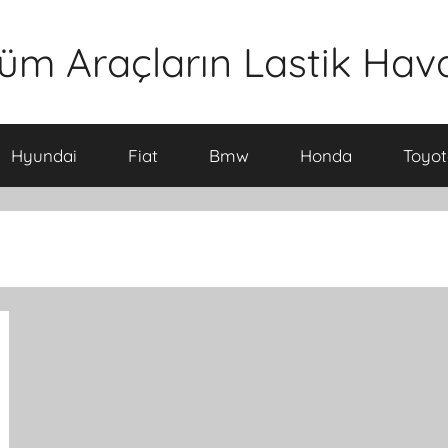
üm Araçların Lastik Hava 
Hyundai
Fiat
Bmw
Honda
Toyot