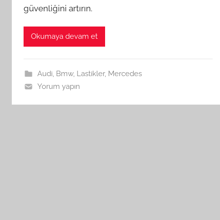
güvenliğini artırın.
Okumaya devam et
Audi
,
Bmw
,
Lastikler
,
Mercedes
Yorum yapın