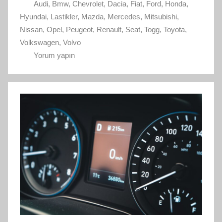
Audi
,
Bmw
,
Chevrolet
,
Dacia
,
Fiat
,
Ford
,
Honda
,
Hyundai
,
Lastikler
,
Mazda
,
Mercedes
,
Mitsubishi
,
Nissan
,
Opel
,
Peugeot
,
Renault
,
Seat
,
Togg
,
Toyota
,
Volkswagen
,
Volvo
Yorum yapın