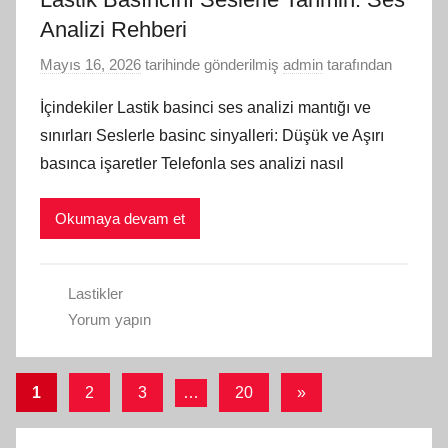
Analizi Rehberi
Mayıs 16, 2026
tarihinde gönderilmiş
admin
tarafından
İçindekiler Lastik basinci ses analizi mantığı ve
sınırları Seslerle basinc sinyalleri: Düşük ve Aşırı
basınca işaretler Telefonla ses analizi nasıl
Okumaya devam et
Lastikler
Yorum yapın
Yazı
Sonraki
1
2
3
…
20
»
yazılar
sayfalaması