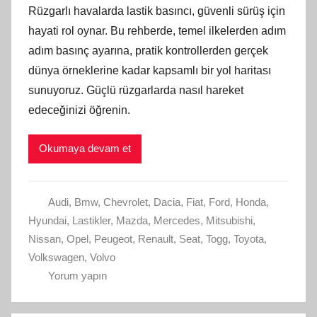
Rüzgarlı havalarda lastik basıncı, güvenli sürüş için
hayati rol oynar. Bu rehberde, temel ilkelerden adım
adım basınç ayarına, pratik kontrollerden gerçek
dünya örneklerine kadar kapsamlı bir yol haritası
sunuyoruz. Güçlü rüzgarlarda nasıl hareket
edeceğinizi öğrenin.
Okumaya devam et
Audi
,
Bmw
,
Chevrolet
,
Dacia
,
Fiat
,
Ford
,
Honda
,
Hyundai
,
Lastikler
,
Mazda
,
Mercedes
,
Mitsubishi
,
Nissan
,
Opel
,
Peugeot
,
Renault
,
Seat
,
Togg
,
Toyota
,
Volkswagen
,
Volvo
Yorum yapın